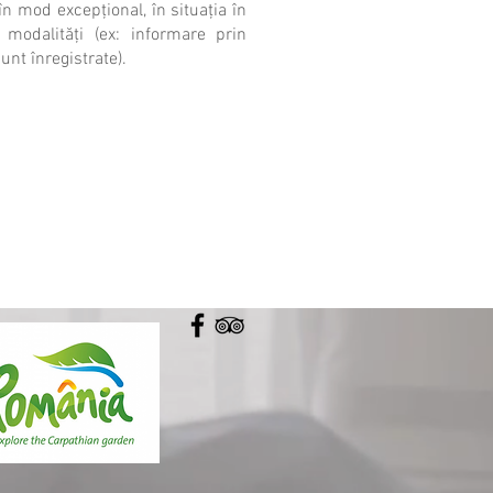
în mod excepţional, în situaţia în
modalităţi (ex: informare prin
unt înregistrate).