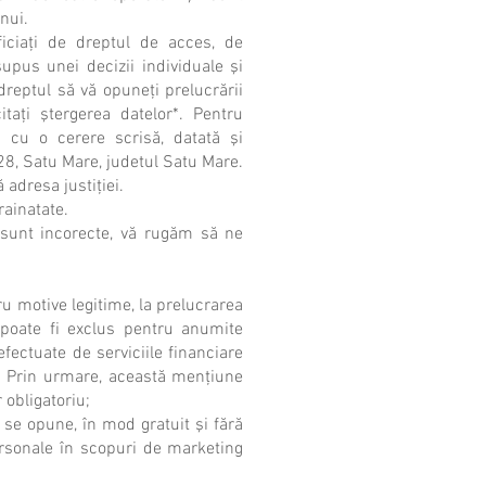
nui.
iciaţi de dreptul de acces, de
supus unei decizii individuale şi
 dreptul să vă opuneţi prelucrării
itaţi ştergerea datelor*. Pentru
a cu o cerere scrisă, datată şi
128, Satu Mare, judetul Satu Mare.
adresa justiţiei.
rainatate.
sunt incorecte, vă rugăm să ne
u motive legitime, la prelucrarea
 poate fi exclus pentru anumite
efectuate de serviciile financiare
lă). Prin urmare, această menţiune
 obligatoriu;
se opune, în mod gratuit şi fără
personale în scopuri de marketing