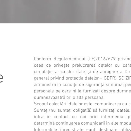
Conform Regulamentului (UE)2016/679 privind 
ceea ce privește prelucrarea datelor cu cara
e
circulaţie a acestor date și de abrogare a Di
general privind protecţia datelor – GDPR), SC Z
administra în condiţii de siguranţă şi numai pen
personale pe care ni le furnizaţi despre dumn
dumneavoastră ori o altă persoană.
Scopul colectării datelor este: comunicarea cu cl
Sunteţi/nu sunteţi obligat(ă) să furnizaţi datel
intra in contact cu noi prin intermediul po
determină continuarea comunicarii in alte modu
Informaţiile înregistrate sunt destinate util