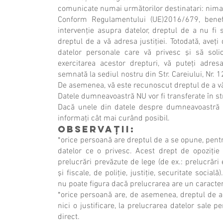
comunicate numai următorilor destinatari: nima
Conform Regulamentului (UE)2016/679, benef
intervenţie asupra datelor, dreptul de a nu fi 
dreptul de a vă adresa justiţiei. Totodată, aveţi
datelor personale care vă privesc şi să solic
exercitarea acestor drepturi, vă puteţi adres
semnată la sediul nostru din Str. Careiului, Nr. 
De asemenea, vă este recunoscut dreptul de a vă 
Datele dumneavoastră NU vor fi transferate în st
Dacă unele din datele despre dumneavoastră 
informaţi cât mai curând posibil.
Observaţii:
*orice persoană are dreptul de a se opune, pentr
datelor ce o privesc. Acest drept de opoziţie
prelucrări prevăzute de lege (de ex.: prelucrări 
şi fiscale, de poliţie, justiţie, securitate socia
nu poate figura dacă prelucrarea are un caracter
*orice persoană are, de asemenea, dreptul de a 
nici o justificare, la prelucrarea datelor sale 
direct.