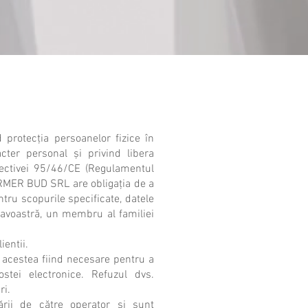
protecţia persoanelor fizice în
cter personal și privind libera
rectivei 95/46/CE (Regulamentul
IRMER BUD SRL are obligaţia de a
tru scopurile specificate, datele
eavoastră, un membru al familiei
ientii.
e, acestea fiind necesare pentru a
stei electronice. Refuzul dvs.
ri.
izării de către operator şi sunt