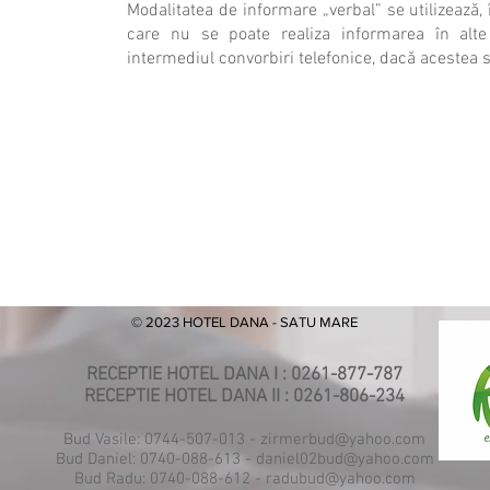
Modalitatea de informare „verbal” se utilizează, 
care nu se poate realiza informarea în alte 
intermediul convorbiri telefonice, dacă acestea s
© 2023 HOTEL DANA - SATU MARE
RECEPTIE HOTEL DANA I : 0261-877-787
RECEPTIE HOTEL DANA II : 0261-806-234
Bud Vasile: 0744-507-013 -
zirmerbud@yahoo.com
Bud Daniel: 0740-088-613 -
daniel02bud@yahoo.com
Bud Radu: 0740-088-612 -
radubud@yahoo.com