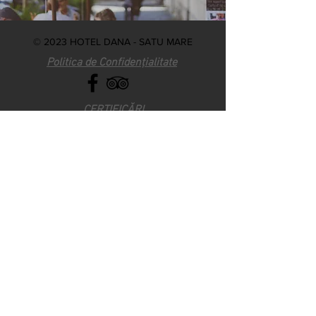
© 2023 HOTEL DANA - SATU MARE
Politica de Confidențialitate
CERTIFICĂRI
RECEPTIE HOTEL DANA I :
0261-877-787
RECEPTIE HOTEL DANA II :
0261-806-234
Bud Vasile:
0744-507-013
-
zirmerbud@yahoo.com
Bud Daniel:
0740-088-613
-
daniel02bud@yahoo.com
Bud Radu:
0740-088-612
-
radubud@yahoo.com
Fax:
0261-877-780